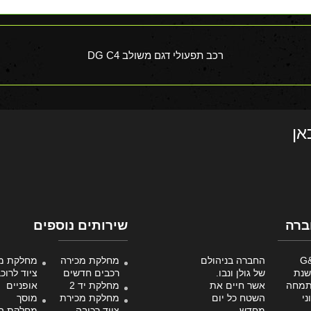
רכב תפעולי דגם משולב DG C4
אן
ברה
שירותים נוספים
 G&N
החברה בניהולם
מחלקת מכירה
מחלקת מ
שנת
של גולן ונבו.
רכבים חדשים
ציוד לרוכב
 ומתמחה
אשר חיים את
מחלקת יד 2
אופניים
ני
השטח כל יום
מחלקת מכירת
מוסך
מחדש.
ציוד רכיבה,
מחלקת ה