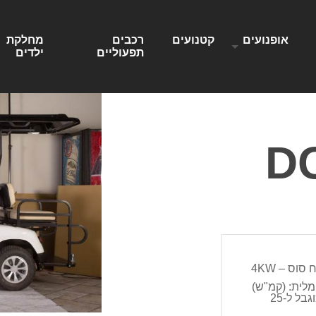
אופנועים
קטנועים
רכבים
מחלקת
תפעוליים
ילדים
לית: (קמ"ש)
32 קמ"ש – מוגבל ל-25