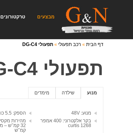
וורדפרס
מבצעים
טרקטורונים
דף הבית
»
רכב תפעולי
»
תפעולי DG-C4
תפעולי DG-C4
מנוע
שילדה
מימדים
מנוע: 48V
הספק: 5.5 כוח סוס – 4KW
בקר אלקטרוני: 400 אמפר
מהירות מקסימ
curtis 1268
קמ"ש